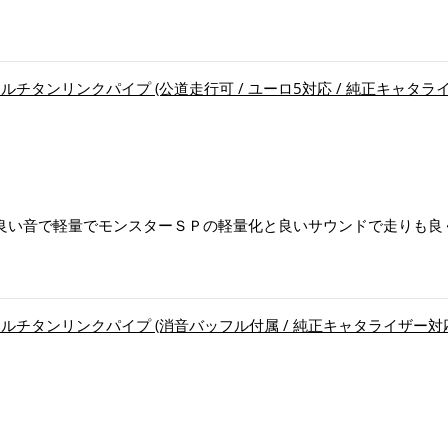
 フルチタンリンクパイプ (公道走行可 / ユーロ5対応 / 純正キャタライザー対
り良い音で軽量でモンスターＳＰの軽量化と良いサウンドで走りも良
 フルチタンリンクパイプ (消音バッフル付属 / 純正キャタライザー対応) NINJ