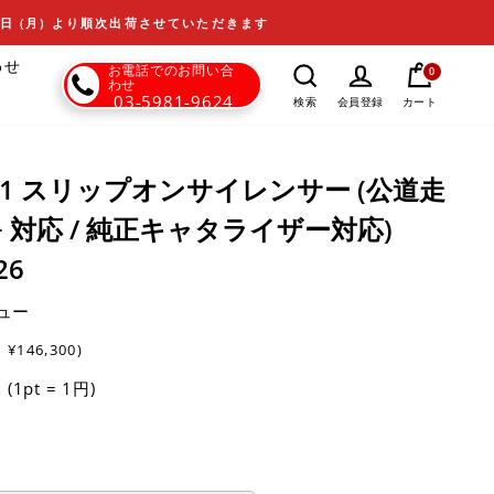
17日 (月) より順次出荷させていただきます
わせ
お電話でのお問い合
0
わせ
03-5981-9624
カート
検索
会員登録
T - S1 スリップオンサイレンサー (公道走
5+ 対応 / 純正キャタライザー対応)
26
ュー
:
¥146,300)
(1pt = 1円)
t