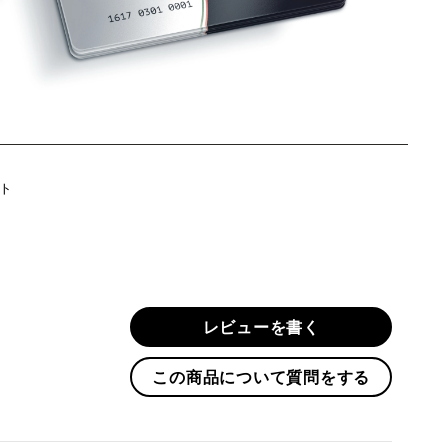
Twitter
ト
に
投
稿
す
る
レビューを書く
この商品について質問をする