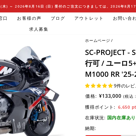
(木) ～ 2026年8月16日 (日) 受付のご注文につきましては、2026年8月
窓口
お客様の声
ブログ
アウトレット
お問い合
求人募集
ホームページ
/
SC-PROJEC
行可 / ユーロ
M1000 RR '25-
9件のレビ
¥133,000
価格:
(税込 
獲得ポイント:
6,650
p
在庫状況:
国内在庫あり
納期: