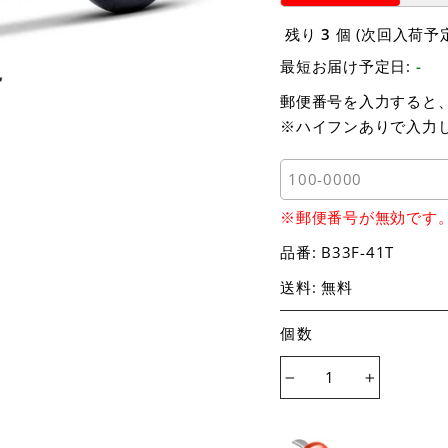
残り
3
個 (次回入荷予
最短お届け予定日:
-
郵便番号を入力すると
※ハイフンありで入力
※郵便番号が無効です
品番:
B33F-41T
送料: 無料
個数
−
+