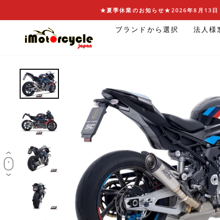
コ
★夏季休業のお知らせ★2026年8月13日 
ン
ブランドから選択
法人様
テ
ン
ツ
に
ス
キ
ッ
プ
す
る