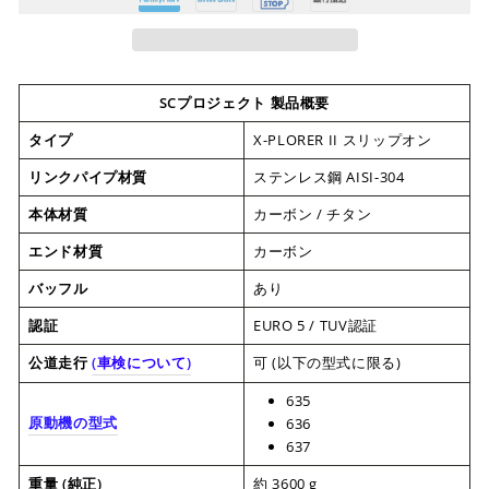
SCプロジェクト 製品概要
タイプ
X-PLORER II スリップオン
リンクパイプ材質
ステンレス鋼 AISI-304
本体材質
カーボン / チタン
エンド材質
カーボン
バッフル
あり
認証
EURO 5 / TUV認証
公道走行
(
車検について
)
可 (以下の型式に限る)
635
原動機の型式
636
637
重量 (純正)
約 3600 g