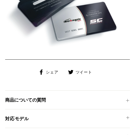
Facebook
Twitter
シェア
ツイート
で
に
シ
投
ェ
稿
ア
す
商品についての質問
す
る
る
対応モデル