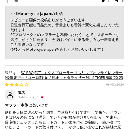
1
0
※ 楽天ポイントが貯まるのは楽天カード・楽天ポイン
ト・楽天ペイ残高でのお支払いに限ります。
>>
iMotorcycle Japan
の返信：
※ 現在楽天ペイでご使用頂けるクレジットカードは
Visa、Mastercard、JCBのみです。
レビューと画像の投稿ありがとうございます！
公道走行可能な商品ため、音量よりも音質の変化を楽しんでいた
だけます！
SCプロジェクトのマフラーを装着いただくことで、スポーティな
キャッシュレス決済
気持ちがさらに高まり、今後はバイクに乗る楽しみも一層増える
こと間違いなしです！
今後ともiMotorcycle Japanを宜しくお願いいたします！
上記キャッシュレス決済アカウントからご希望のお支払
い方法をご選択頂き、クリックするだけで簡単に支払い
SC-PROJECT - エクスプローラー II スリップオンサイレンサー
(公道走行可 / ユーロ5対応 / 純正キャタライザー対応) TIGER 900 '20-23
が完了します。
06/08/2024
※ ご利用には事前にPayPay、Apple Payの利用登録が
匿名
必要です。
Nishiōizumi, JP
マフラー本体は良いけど
納期を大幅に遅れやっと到着、早速取り付けて走行して来た。サウン
コンビニ決済
(事前決済)
ドは好みの音になり満足していたが何故か焦げ臭い匂いがして来た。
帰宅後チェックしたらヒートガードがエキパイに接触し一部が溶けて
いた。ヒートガードの取り付けステーが少し低い様でこれが接触の原