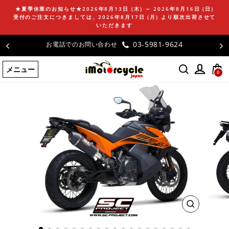
コ
★夏季休業のお知らせ★2026年8月13日 (木) ～ 2026年8月16日 (日)
ン
受付のご注文につきましては、2026年8月17日 (月) より順次出荷させて
テ
いただきます
ン
03-5981-9624
お電話でのお問い合わせ
ツ
に
メニュー
ス
0
キ
ッ
プ
す
る
閉
じ
る