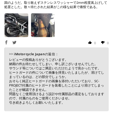
因のようだ。取り敢えずステンレスワッシャーで2mm程度嵩上げして
処置とした。散々待たされた結果がこの様な結果で痛恨である。
上記コンビニでお支払い頂けます。
入金確認が取れ次第、商品を手配させて頂きます。
店内端末にて操作後、レジにてお支払いください。
※ 支払期限はご注文日より7日以内とさせて頂いてお
り、万が一過ぎてしまった場合は自動でご注文はキャン
0
0
セルとなります。
※ 税込300,000円以上のお買い物の際にはご利用頂けま
>>
iMotorcycle Japan
の返信：
せん。
※ お支払いは現金のみとなります。
レビューの投稿ありがとうございます。
納期の件お待たせしてしまい、申し訳ございませんでした。
サウンド等についてはご満足いただけたようで良かったです。
ヒートガードの件について画像を拝見いたしましたが、溶けてし
銀行振込
(事前決済)
まっているのは、どの部分でしょうか。
おそらく純正ヒートガードの画像を添付いただいており、SC-
PROJECT付属のヒートガードを装着したことにより溶けてしまっ
たことが確認できません。
問題なくご使用頂けるよう設計や付属部品の選定をしております
ので、付属のものをご使用くださいませ。
ご注文時に情報をお知らせ致しますので、指定の口座に
引き続きよろしくお願いいたします。
お振り込みください。
入金確認が取れ次第、商品を手配させて頂きます。