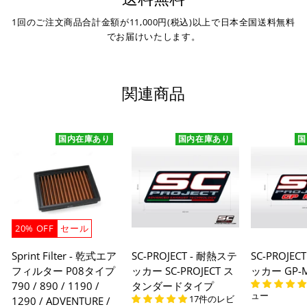
1回のご注文商品合計金額が11,000円(税込)以上で日本全国送料無料
でお届けいたします。
関連商品
国内在庫あり
国内在庫あり
国
20% OFF
セール
Sprint Filter - 乾式エア
SC-PROJECT - 耐熱ステ
SC-PROJEC
フィルター P08タイプ
ッカー SC-PROJECT ス
ッカー GP
790 / 890 / 1190 /
タンダードタイプ
ュー
17件のレビ
1290 / ADVENTURE /