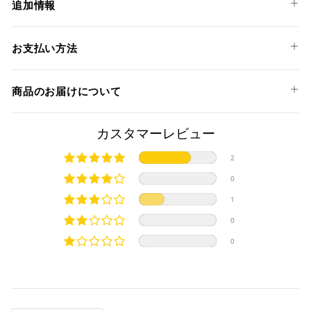
KTM
追加情報
890 ADVENTURE '21-24
X-PLORER IIサイレンサーは、X-PLORERサイレンサーからさ
お支払い方法
らに進化を遂げ、スタイリッシュさが増したデザインとなり
ました。
以下のお支払い方法からお選び頂けます。
ツアラーやエンデューロ系統のバイクに更に最適化され、テ
商品のお届けについて
クレジットカード
ーパー形状の楕円形シェルに超軽量＆高強度のドライカーボ
ンを惜しみなく採用した、艶消しのカーボンエンドキャップ
商品発送までの日数について
カスタマーレビュー
が特徴のサイレンサーです。
過酷な条件下でも長時間使用できるよう材質を厳選して製造
ご希望商品の在庫状況により異なります。 詳しくは該当商品
2
されているため、長距離走行でも快適に走行を楽しむことが
ページよりご希望のカラー、材質等(オプションがある場合)を
上記クレジットカードをご利用頂けます。
できます。
0
選択後に表示される納期をご確認ください。
分割払い、リボ払い、3Dセキュア対応カードをご利用の
溶接部分にはTIG溶接が施され、見た目の美しさだけでなく、
1
際は、『クレジットカード決済(3Dセキュア) - SBPS』を
強度を保ちながらも車体の軽量化にも大きく貢献します。
国内在庫ありの場合
ご選択ください。
サイレンサー本体にはSC-PROJECT (SCプロジェクト) のロゴ
0
商品発送時に決済完了となります。
が施されております。
・平日16時までのご注文、お支払い完了で即日発送いたしま
0
対応支払回数について以下の通りです。
本製品にはあらかじめ消音バッフルが装着されております。
す。
・一括払い
・前払い決済（銀行振込等）の場合、15時までに弊社でのご
・分割払い (3,5,6,10,12,15,18,20,24回)
注意
入金確認が完了いたしましたら即日発送いたします。
・リボ払い
必ず商品ページの表と、車検証に記載の原動機の型式が