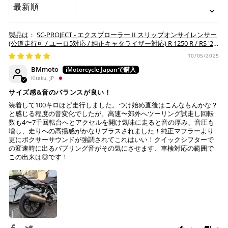
・お取り寄せ商品等を一緒にご注文の場合は、基本的にはお
SORT BY
一致するか確認してください。
※ 分割払い、リボ払いは決済金額が税込10,000円以上の
取り寄せ商品が揃ってからの発送になります。別で発送をご
一致しない場合は車検非対応となります。
場合のみご利用いただけます。
希望の場合は、ご対応いたしますのでご連絡をお願いいたし
※ American Expressでの分割払いのご利用には、事前
ます。
SC-PROJECT - エクスプローラー II スリップオンサイレンサー
にご利用のカード会社へお申込・審査が必要となりま
(公道走行可 / ユーロ5対応 / 純正キャタライザー対応) R 1250 R / RS '21-
す。
25
お取り寄せの場合
10/05/2025
※ Diners Clubは分割払い非対応のため、一括払い・リ
BMmoto
ボ払いのみご利用頂けます。
・商品ページの納期はあくまで目安になりますので、納期が
Kitaku, JP
※ 手数料、利息はご利用のカード会社の定めによります
早まる場合もございます。
ので、事前にご確認ください。
サイズ感&音のバランスが良い！
・運送状況や繁忙期の影響により遅れが生じる場合もござい
装着して100キロほど走行しました。つけ始め直後はこんなもんかな？
ます。
と感じる程度の音変化でしたが、高速〜郊外へツーリング試走し回転
楽天ペイ
数も4〜7千回転台へとアクセルを開け気味に走ると音の厚み、音圧も
配送送料について
増し、走りへの高揚感がかなりプラスされました！純正マフラーより
更にボクサーサウンドが強調されてこれはいい！クイックシフターで
１回のご注文で商品代金合計が¥11,000(税込）以上の場合
の変速時に出るバブリング音がその気にさせます、車検対応の範囲で
この出来は◎です！
は、送料が無料となります。
※通常送料は¥770(税込)です。
いつもの楽天IDとパスワードを使ってスムーズなお支払
いが可能です。
配送会社について
楽天ポイントが貯まる・使える！「簡単」「あんしん」
「お得」な楽天ペイをご利用ください。
ヤマト運輸になります。 配送会社の指定はできかねます。