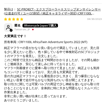
※ お支払期限はご注文日より7日以内とさせて頂いてお
SC-PROJECT - エクスプローラー II スリップオンサイレンサー
り、万が一過ぎてしまった場合はご注文をキャンセルさ
(公道走行可 / ユーロ5対応 / 純正キャタライザー対応) CRF1100L
せて頂きます。
AFRICA TWIN / ADVENTURE SPORTS / DCT '20-23
04/30/2023
※ 振込手数料はご負担ください。
匿名
Tottori-shi, JP
大変満足です！
所有車両 : CRF1100L AfricaTwin Adventure Sports 2022 (MT)
純正マフラーの音がかなり良い音なので満足していましたが、見た目
を少し変えたいと思い、色々探している中で車検対応のSCプロジェク
トのマフラーを発見し、注文しました。
このご時世で注文から納品まで時間がかかりましたが、その間も細か
くご連絡頂き、安心して楽しみに待っておりました。
マフラー到着後すぐに愛車へ取り付けて見ましたが、純正よりも気持
ちコンパクトに収まっており、見た目も大変満足です。
音の方は純正マフラーよりも重低音が少し大きく、且つ爆音にならな
い程よい音量で走行中もかなり気持ちのいい音が聞こえてきます。
取り付けに関しては可変バルブの周辺で少し神経を使いながら取り付
けることになりましたが、全体的に特に大きな問題もなくスムーズに
作業出来ました。
非常に良い買い物が出来たと思っております。
ありがとうございました。