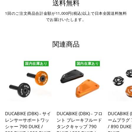
送料無料
お振り込みください。
入金確認が取れ次第、商品を手配させて頂きます。
1回のご注文商品合計金額が11,000円(税込)以上で日本全国送料無料
でお届けいたします。
※ お支払期限はご注文日より7日以内とさせて頂いてお
り、万が一過ぎてしまった場合はご注文をキャンセルさ
せて頂きます。
関連商品
※ 振込手数料はご負担ください。
国内在庫あり
国内在庫あり
DUCABIKE (DBK) - サイ
DUCABIKE (DBK) - フロ
DUCABIKE 
レンサーサポートワッ
ント ブレーキフルード
ームプラグ 7
シャー 790 DUKE /
タンクキャップ 790
/ 890 DUKE