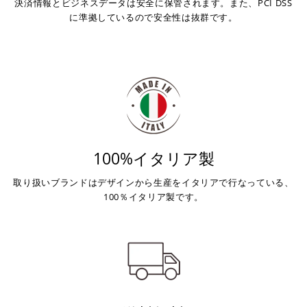
決済情報とビジネスデータは安全に保管されます。また、PCI DSS
に準拠しているので安全性は抜群です。
上記コンビニでお支払い頂けます。
入金確認が取れ次第、商品を手配させて頂きます。
店内端末にて操作後、レジにてお支払いください。
※ 支払期限はご注文日より7日以内とさせて頂いてお
り、万が一過ぎてしまった場合は自動でご注文はキャン
セルとなります。
100%イタリア製
※ 税込300,000円以上のお買い物の際にはご利用頂けま
せん。
取り扱いブランドはデザインから生産をイタリアで行なっている、
※ お支払いは現金のみとなります。
100％イタリア製です。
銀行振込
(事前決済)
ご注文時に情報をお知らせ致しますので、指定の口座に