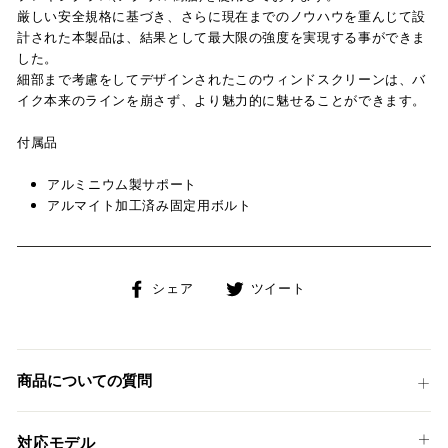
厳しい安全規格に基づき、さらに現在までのノウハウを重んじて設
計された本製品は、結果として最大限の強度を実現する事ができま
した。
細部まで考慮をしてデザインされたこのウィンドスクリーンは、バ
イク本来のラインを崩さず、より魅力的に魅せることができます。
付属品
アルミニウム製サポート
アルマイト加工済み固定用ボルト
Facebook
Twitter
シェア
ツイート
で
に
シ
投
ェ
稿
ア
す
商品についての質問
す
る
る
対応モデル