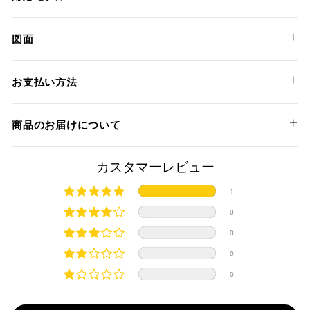
KTM
図面
990 DUKE '24
CUP27
990 DUKE R '25
お支払い方法
以下のお支払い方法からお選び頂けます。
商品のお届けについて
クレジットカード
商品発送までの日数について
カスタマーレビュー
ご希望商品の在庫状況により異なります。 詳しくは該当商品
1
ページよりご希望のカラー、材質等(オプションがある場合)を
上記クレジットカードをご利用頂けます。
0
選択後に表示される納期をご確認ください。
分割払い、リボ払い、3Dセキュア対応カードをご利用の
0
際は、『クレジットカード決済(3Dセキュア) - SBPS』を
国内在庫ありの場合
ご選択ください。
0
商品発送時に決済完了となります。
・平日16時までのご注文、お支払い完了で即日発送いたしま
0
対応支払回数について以下の通りです。
す。
・一括払い
・前払い決済（銀行振込等）の場合、15時までに弊社でのご
・分割払い (3,5,6,10,12,15,18,20,24回)