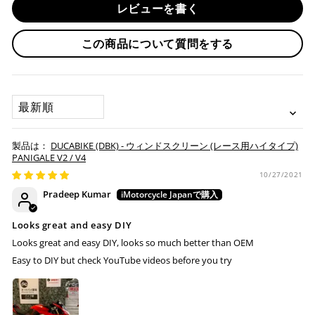
レビューを書く
入金確認が完了いたしましたら即日発送いたします。
・リボ払い
・お取り寄せ商品等を一緒にご注文の場合は、基本的にはお
この商品について質問をする
※ 分割払い、リボ払いは決済金額が税込10,000円以上の
取り寄せ商品が揃ってからの発送になります。別で発送をご
場合のみご利用いただけます。
希望の場合は、ご対応いたしますのでご連絡をお願いいたし
※ American Expressでの分割払いのご利用には、事前
ます。
にご利用のカード会社へお申込・審査が必要となりま
SORT BY
す。
お取り寄せの場合
※ Diners Clubは分割払い非対応のため、一括払い・リ
ボ払いのみご利用頂けます。
・商品ページの納期はあくまで目安になりますので、納期が
DUCABIKE (DBK) - ウィンドスクリーン (レース用ハイタイプ)
※ 手数料、利息はご利用のカード会社の定めによります
早まる場合もございます。
PANIGALE V2 / V4
ので、事前にご確認ください。
・運送状況や繁忙期の影響により遅れが生じる場合もござい
10/27/2021
ます。
Pradeep Kumar
楽天ペイ
配送送料について
Looks great and easy DIY
１回のご注文で商品代金合計が¥11,000(税込）以上の場合
Looks great and easy DIY, looks so much better than OEM
は、送料が無料となります。
Easy to DIY but check YouTube videos before you try
※通常送料は¥770(税込)です。
いつもの楽天IDとパスワードを使ってスムーズなお支払
いが可能です。
配送会社について
楽天ポイントが貯まる・使える！「簡単」「あんしん」