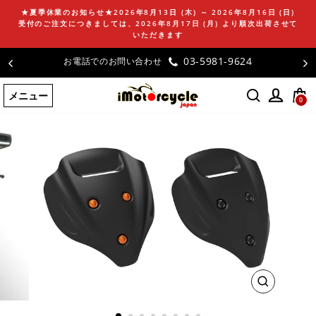
コ
★夏季休業のお知らせ★2026年8月13日 (木) ～ 2026年8月16日 (日)
ン
受付のご注文につきましては、2026年8月17日 (月) より順次出荷させて
テ
いただきます
ン
03-5981-9624
お電話でのお問い合わせ
ツ
に
メニュー
ス
0
キ
ッ
プ
す
る
閉
じ
る