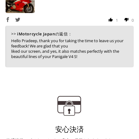
「お得」な楽天ペイをご利用ください。
ヤマト運輸になります。 配送会社の指定はできかねます。
※ 楽天ポイントが貯まるのは楽天カード・楽天ポイン
1
0
ト・楽天ペイ残高でのお支払いに限ります。
※ 現在楽天ペイでご使用頂けるクレジットカードは
>>
iMotorcycle Japan
の返信：
Visa、Mastercard、JCBのみです。
Hello Pradeep, thank you for taking the time to leave us your
feedback! We are glad that you
liked our screen, and yes, it also matches perfectly with the
キャッシュレス決済
beautiful lines of your Panigale V4 S!
上記キャッシュレス決済アカウントからご希望のお支払
い方法をご選択頂き、クリックするだけで簡単に支払い
が完了します。
※ ご利用には事前にPayPay、Apple Payの利用登録が
必要です。
安心決済
コンビニ決済
(事前決済)